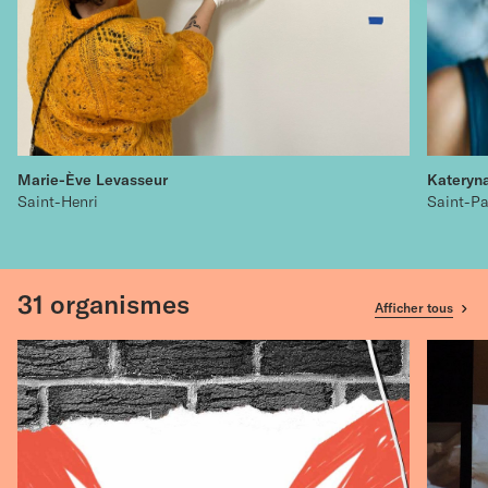
Marie-Ève Levasseur
Kateryn
Saint-Henri
Saint-P
31
organismes
Afficher tous