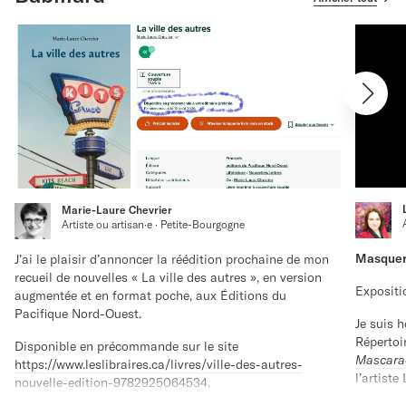
Marie-Laure Chevrier
Artiste ou artisan·e · Petite-Bourgogne
Masquer
J’ai le plaisir d’annoncer la réédition prochaine de mon
recueil de nouvelles « La ville des autres », en version
Expositi
augmentée et en format poche, aux Éditions du
Pacifique Nord-Ouest.
Je suis 
Répertoi
Disponible en précommande sur le site
Mascara
https://www.leslibraires.ca/livres/ville-des-autres-
l’artiste
nouvelle-edition-9782925064534
.