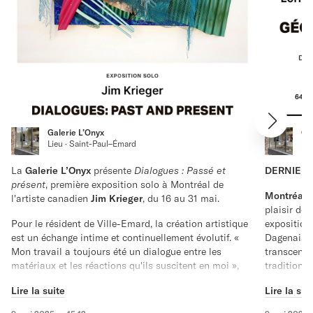
Galerie L’Onyx
Ga
Lieu · Saint-Paul–Émard
Lie
La
Galerie L’Onyx
présente
Dialogues : Passé et
DERNIERS
présent
, première exposition solo à Montréal de
Montréal, 
l'artiste canadien
Jim Krieger
, du 16 au 31 mai.
plaisir de
Pour le résident de Ville-Emard, la création artistique
exposition
est un échange intime et continuellement évolutif. «
Dagenais e
Mon travail a toujours été un dialogue entre les
transcende
matériaux et les réactions qu'ils suscitent en moi »,
traditionne
explique-t-il. « Je ne cherche pas à reproduire la
espaces inf
Lire la suite
Lire la sui
réalité, mais à en inventer une nouvelle, plus
L'expositi
personnelle. Ce processus est guidé par la libre