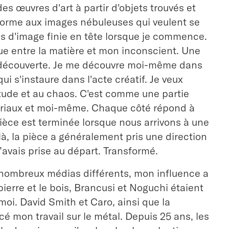
e des œuvres d'art à partir d'objets trouvés et
forme aux images nébuleuses qui veulent se
is d'image finie en tête lorsque je commence.
gue entre la matière et mon inconscient. Une
 découverte. Je me découvre moi-même dans
ui s'instaure dans l'acte créatif. Je veux
itude et au chaos. C'est comme une partie
ériaux et moi-même. Chaque côté répond à
 pièce est terminée lorsque nous arrivons à une
, la pièce a généralement pris une direction
j’avais prise au départ. Transformé.
 nombreux médias différents, mon influence a
 pierre et le bois, Brancusi et Noguchi étaient
i. David Smith et Caro, ainsi que la
ncé mon travail sur le métal. Depuis 25 ans, les